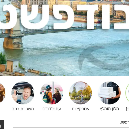
דפשט
ה