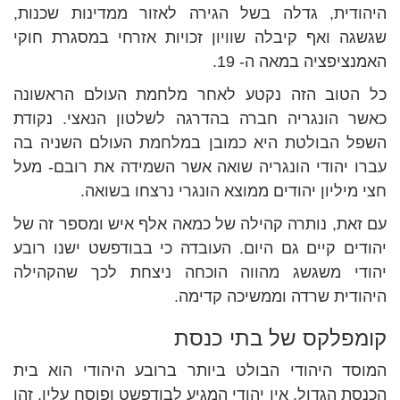
היהודית, גדלה בשל הגירה לאזור ממדינות שכנות,
שגשגה ואף קיבלה שוויון זכויות אזרחי במסגרת חוקי
האמנציפציה במאה ה- 19.
כל הטוב הזה נקטע לאחר מלחמת העולם הראשונה
כאשר הונגריה חברה בהדרגה לשלטון הנאצי. נקודת
השפל הבולטת היא כמובן במלחמת העולם השניה בה
עברו יהודי הונגריה שואה אשר השמידה את רובם- מעל
חצי מיליון יהודים ממוצא הונגרי נרצחו בשואה.
עם זאת, נותרה קהילה של כמאה אלף איש ומספר זה של
יהודים קיים גם היום. העובדה כי בבודפשט ישנו רובע
יהודי משגשג מהווה הוכחה ניצחת לכך שהקהילה
היהודית שרדה וממשיכה קדימה.
קומפלקס של בתי כנסת
המוסד היהודי הבולט ביותר ברובע היהודי הוא בית
הכנסת הגדול. אין יהודי המגיע לבודפשט ופוסח עליו. זהו