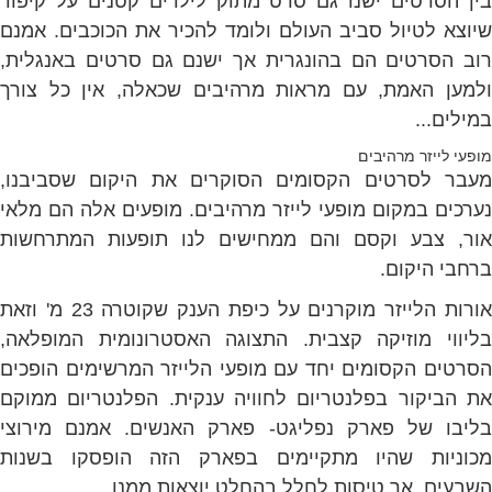
בין הסרטים ישנו גם סרט מתוק לילדים קטנים על קיפוד
שיוצא לטיול סביב העולם ולומד להכיר את הכוכבים. אמנם
רוב הסרטים הם בהונגרית אך ישנם גם סרטים באנגלית,
ולמען האמת, עם מראות מרהיבים שכאלה, אין כל צורך
במילים...
מופעי לייזר מרהיבים
מעבר לסרטים הקסומים הסוקרים את היקום שסביבנו,
נערכים במקום מופעי לייזר מרהיבים. מופעים אלה הם מלאי
אור, צבע וקסם והם ממחישים לנו תופעות המתרחשות
ברחבי היקום.
אורות הלייזר מוקרנים על כיפת הענק שקוטרה 23 מ' וזאת
בליווי מוזיקה קצבית. התצוגה האסטרונומית המופלאה,
הסרטים הקסומים יחד עם מופעי הלייזר המרשימים הופכים
את הביקור בפלנטריום לחוויה ענקית. הפלנטריום ממוקם
בליבו של פארק נפליגט- פארק האנשים. אמנם מירוצי
מכוניות שהיו מתקיימים בפארק הזה הופסקו בשנות
השבעים, אך טיסות לחלל בהחלט יוצאות ממנו....