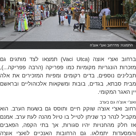
התמונה: מדרחוב ואצ'י אוצ'ה
ברחוב ואצ'י אוצה (Vaci Utca) תמצאו לצד מותגים גם
מזכרות הונגריות מקומיות כמו פפריקה (הרבה פפריקה...),
תבלינים נוספים, בדים רקומים ומפיות המזכירים את אלה
מבית סבתא, בגדים, בובות ומשקאות אלכוהוליים ובראשם
יין האגר המקומי.
ואצ'י אוצ'ה גם בערב
רחוב ואצ'י אוצ'ה שוקק חיים ותוסס גם בשעות הערב. הוא
מקביל לנהר כך שניתן לטייל בו טיול מהנה לעת ערב. אמנם
אז חלק מהחנויות יהיו סגורות, אך בתי הקפה, הפאבים
והמסעדות יתמלאו. גם הרחובות האנכיים לואצ'י אוצ'ה